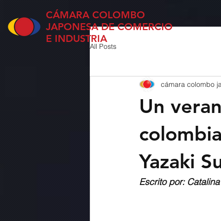
CÁMARA COLOMBO
JAPONESA DE COMERCIO
E INDUSTRIA
All Posts
cámara colombo j
Un veran
colombia
Yazaki 
Escrito por: Catali