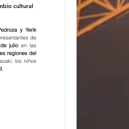
bio cultural 
edroza y Yerik 
presentantes de 
de julio
 en las 
s regiones del 
aki, los niños 
d.