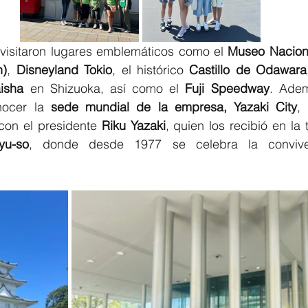
visitaron lugares emblemáticos como el 
Museo Naciona
n)
, 
Disneyland Tokio
, el histórico 
Castillo de Odawara
isha
 en Shizuoka, así como el 
Fuji Speedway
. Adem
nocer la 
sede mundial de la empresa, Yazaki City
,
con el presidente 
Riku Yazaki
, quien los recibió en la 
yu-so
, donde desde 1977 se celebra la conviven