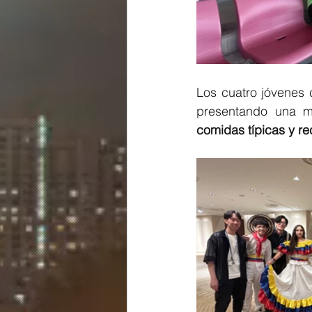
Los cuatro jóvenes 
presentando una m
comidas típicas y r