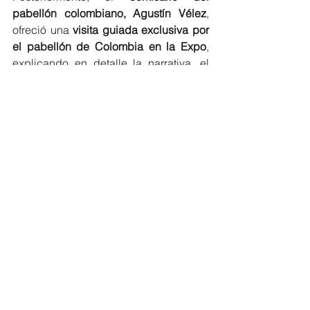
pabellón colombiano, Agustín Vélez
, 
ofreció una 
visita guiada exclusiva por 
el pabellón de Colombia en la Expo
, 
explicando en detalle la narrativa, el 
diseño y los objetivos del espacio. Los 
asistentes tuvieron la oportunidad de 
conocer la propuesta expositiva desde 
una perspectiva institucional, 
entendiendo el mensaje que Colombia 
desea transmitir al mundo a través de 
su presencia en este evento global.
Esta jornada cerró con un ambiente de 
gratitud, cercanía y fortalecimiento de 
los lazos entre el Estado colombiano y 
su comunidad en el exterior. Fue un 
recordatorio de que, sin importar la 
distancia, los vínculos culturales, 
emocionales e institucionales siguen 