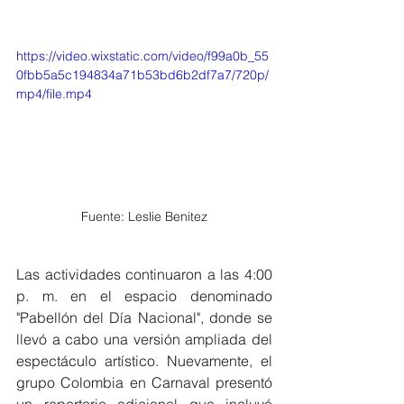
https://video.wixstatic.com/video/f99a0b_55
0fbb5a5c194834a71b53bd6b2df7a7/720p/
mp4/file.mp4
Fuente: Leslie Benitez
Las actividades continuaron a las 4:00 
p. m. en el espacio denominado 
"Pabellón del Día Nacional", donde se 
llevó a cabo una versión ampliada del 
espectáculo artístico. Nuevamente, el 
grupo Colombia en Carnaval presentó 
un repertorio adicional que incluyó 