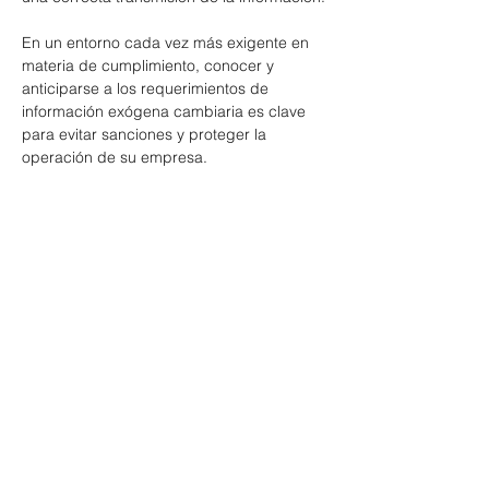
En un entorno cada vez más exigente en 
materia de cumplimiento, conocer y 
anticiparse a los requerimientos de 
información exógena cambiaria es clave 
para evitar sanciones y proteger la 
operación de su empresa.
Fecha:
 10 de julio de 2025
Horario:
 8:00 a.m. – 11:00 a.m.
Lugar:
 Kra 13 # 93 - 40, Piso 4, Bogotá
Cupos limitados, registro 
gratuito:
https://www.gallegolawyers.com/ta
ller-informacion-exogena-cambiaria/
Show More